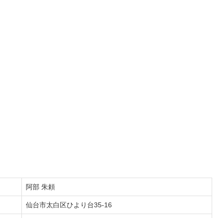
阿部 朱頼
仙台市太白区ひより台35-16