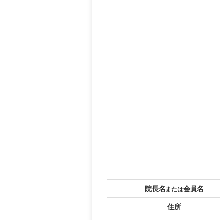
院長名
会員名
または
住所